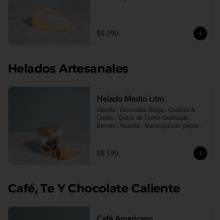
$5.290
Helados Artesanales
Helado Medio Litro
Vainilla - Chocolate Belga - Cookies & 
Cream - Dulce de Leche Granizado - 
Berries - Nutella - Maracuyá con pepas - 
Avellana - Berries sin azúcar - Limon 
menta sin azúcar.

Incluye 2 conos.
$8.590
Café, Te Y Chocolate Caliente
Café Americano