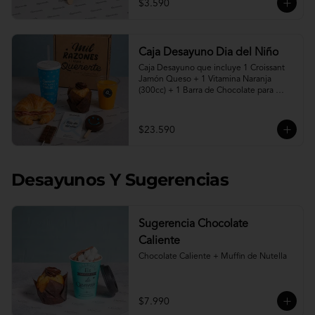
$3.590
Caja Desayuno Dia del Niño
Caja Desayuno que incluye 1 Croissant 
Jamón Queso + 1 Vitamina Naranja 
(300cc) + 1 Barra de Chocolate para 
derretir en leche caliente* + 1 Muffin de 
Nutella + 1 Paleta de Brownie cubierta 
en chocolate + 1 vaso reutilizable con la 
$23.590
frase " Quererte me hace Feliz".

"Programa tu pedido desde hoy para 
entrega desde el viernes 07 de Agosto"

Desayunos Y Sugerencias
* Leche caliente no incluida.
Sugerencia Chocolate
Caliente
Chocolate Caliente + Muffin de Nutella
$7.990