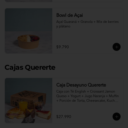
Bowl de Açai
Açaí Guaraná + Granola + Mix de berries 
y plátano
$9.790
Cajas Quererte
Caja Desayuno Quererte
Caja con Té English + Croissant Jamon 
Queso + Yogurt + Jugo Naranja + Muffin 
+ Porción de Torta, Cheesecake, Kuchen 
o Pie a elección.
$27.990