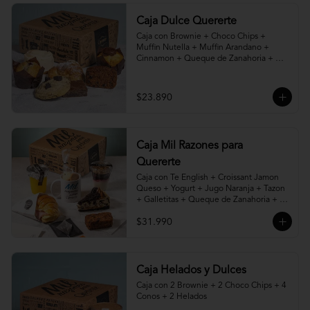
Caja Dulce Quererte
Caja con Brownie + Choco Chips + 
Muffin Nutella + Muffin Arandano + 
Cinnamon + Queque de Zanahoria + 
Croissant de Almendras.
$23.890
Caja Mil Razones para
Quererte
Caja con Te English + Croissant Jamon 
Queso + Yogurt + Jugo Naranja + Tazon 
+ Galletitas + Queque de Zanahoria + 
Porción de Torta, Cheesecake, Kuchen o 
$31.990
Pie a elección.
Caja Helados y Dulces
Caja con 2 Brownie + 2 Choco Chips + 4 
Conos + 2 Helados