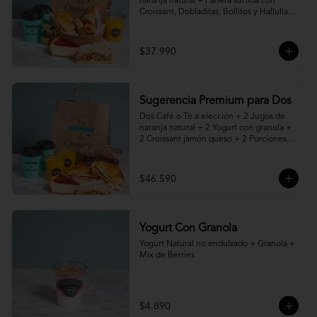
naranja natural + Panera surtida con 
Croissant, Dobladitas, Bollitos y Hallullas 
Integral, acompañado de mantequilla, 
mermelada y palta + 2 Porciones de 
Torta, Pie o Cheesecake a elección
$37.990
Sugerencia Premium para Dos
Dos Café o Té a elección + 2 Jugos de 
naranja natural + 2 Yogurt con granola + 
2 Croissant jamón queso + 2 Porciones 
de Torta, Pie o Cheesecake a elección
$46.590
Yogurt Con Granola
Yogurt Natural no endulzado + Granola + 
Mix de Berries
$4.890