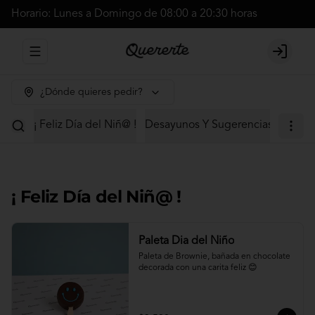
Horario: Lunes a Domingo de 08:00 a 20:30 horas
Abrir menu de navegación
Login
¿Dónde quieres pedir?
¡ Feliz Día del Niñ@ !
Desayunos Y Sugerencias
Cajas 
¡ Feliz Día del Niñ@ !
Paleta Dia del Niño
Paleta de Brownie, bañada en chocolate 
decorada con una carita feliz 😊