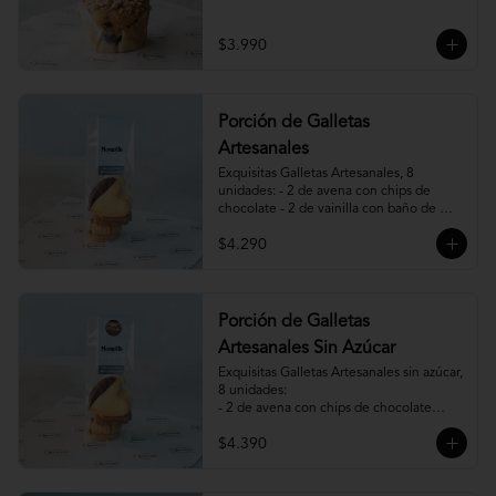
$3.990
Porción de Galletas
Artesanales
Exquisitas Galletas Artesanales, 8 
unidades: - 2 de avena con chips de 
chocolate - 2 de vainilla con baño de 
chocolate - 2 de vainilla con mermelada 
$4.290
de frambuesa - 2 de canela, miel y 
almendras.
Porción de Galletas
Artesanales Sin Azúcar
Exquisitas Galletas Artesanales sin azúcar, 
8 unidades:

- 2 de avena con chips de chocolate

- 2 de vainilla con baño de chocolate

$4.390
- 2 de vainilla con mermelada de 
frambuesa

- 2 de canela y almendras