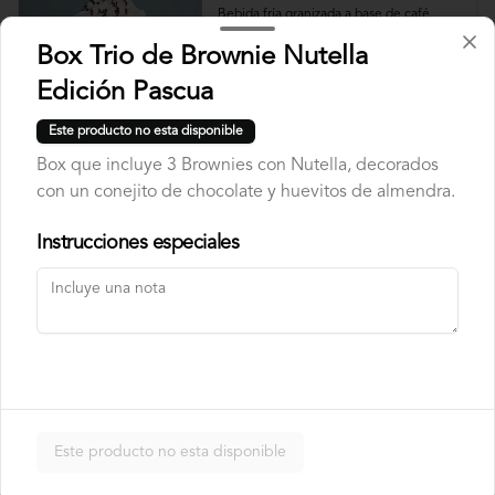
Bebida fría granizada a base de café, 
leche y mocha + Crema chantilly
Box Trio de Brownie Nutella
Edición Pascua
$6.490
Este producto no esta disponible
Box que incluye 3 Brownies con Nutella, decorados
Smoothie de Berries
con un conejito de chocolate y huevitos de almendra.
Batido de yogurt natural no endulzado + 
Mix de berries
Instrucciones especiales
$4.490
Limonadas, Jugos Y Bebidas
Este producto no esta disponible
Vitamina Naranja 100%
Natural