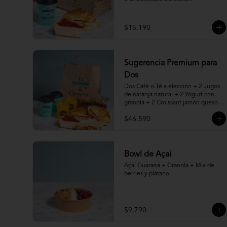
$15.190
Sugerencia Premium para
Dos
Dos Café o Té a elección + 2 Jugos 
de naranja natural + 2 Yogurt con 
granola + 2 Croissant jamón queso + 
2 Porciones de Torta, Pie o 
$46.590
Cheesecake a elección
Bowl de Açai
Açaí Guaraná + Granola + Mix de 
berries y plátano
$9.790