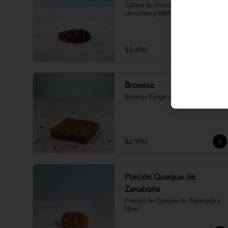
Galleta de chocolate con chips de 
chocolate y M&M
$3.490
Brownie
Brownie Fudge de Chocolate
$2.990
Porción Queque de
Zanahoria
Porción de Queque de Zanahoria y 
Nuez