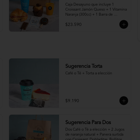
Caja Desayuno que incluye 1 
Croissant Jamón Queso + 1 Vitamina 
Naranja (300cc) + 1 Barra de 
Chocolate para derretir en leche 
$23.590
caliente* + 1 Muffin de Nutella + 1 
Paleta de Brownie cubierta en 
chocolate + 1 vaso reutilizable con la 
frase " Quererte me hace Feliz".

"Programa tu pedido desde hoy para 
entrega desde el viernes 07 de 
Agosto"

Sugerencia Torta
* Leche caliente no incluida.
Café o Té + Torta a elección
$9.190
Sugerencia Para Dos
Dos Café o Té a elección + 2 Jugos 
de naranja natural + Panera surtida 
con Croissant, Dobladitas, Bollitos y 