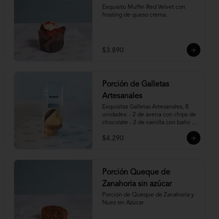
Exquisito Muffin Red Velvet con 
frosting de queso crema.
$3.890
Porción de Galletas
Artesanales
Exquisitas Galletas Artesanales, 8 
unidades: - 2 de avena con chips de 
chocolate - 2 de vainilla con baño de 
chocolate - 2 de vainilla con 
$4.290
mermelada de frambuesa - 2 de 
canela, miel y almendras.
Porción Queque de
Zanahoria sin azúcar
Porción de Queque de Zanahoria y 
Nuez sin Azúcar