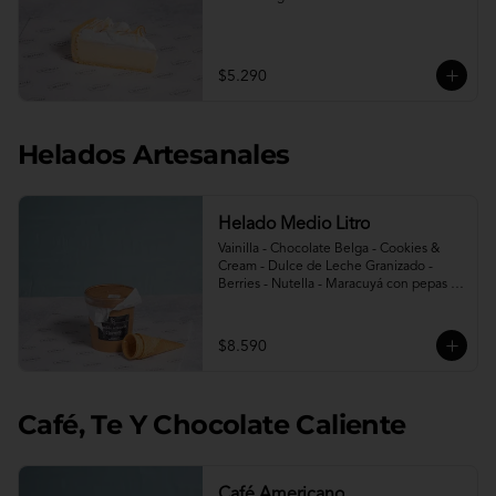
$5.290
Helados Artesanales
Helado Medio Litro
Vainilla - Chocolate Belga - Cookies & 
Cream - Dulce de Leche Granizado - 
Berries - Nutella - Maracuyá con pepas - 
Avellana - Berries sin azúcar - Limon 
menta sin azúcar.

Incluye 2 conos.
$8.590
Café, Te Y Chocolate Caliente
Café Americano