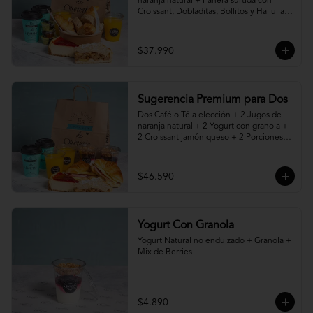
naranja natural + Panera surtida con 
Croissant, Dobladitas, Bollitos y Hallullas 
Integral, acompañado de mantequilla, 
mermelada y palta + 2 Porciones de 
Torta, Pie o Cheesecake a elección
$37.990
Sugerencia Premium para Dos
Dos Café o Té a elección + 2 Jugos de 
naranja natural + 2 Yogurt con granola + 
2 Croissant jamón queso + 2 Porciones 
de Torta, Pie o Cheesecake a elección
$46.590
Yogurt Con Granola
Yogurt Natural no endulzado + Granola + 
Mix de Berries
$4.890