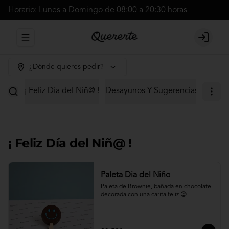
Horario: Lunes a Domingo de 08:00 a 20:30 horas
Abrir menu de navegación
Login
¿Dónde quieres pedir?
¡ Feliz Día del Niñ@ !
Desayunos Y Sugerencias
Cajas 
¡ Feliz Día del Niñ@ !
Paleta Dia del Niño
Paleta de Brownie, bañada en chocolate 
decorada con una carita feliz 😊