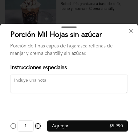
Bebida fría granizada a base de café, 
leche y mocha + Crema chantilly
$6.490
Porción Mil Hojas sin azúcar
Porción de finas capas de hojarasca rellenas de
Smoothie de Berries
manjar y crema chantilly sin azúcar.
Batido de yogurt natural no endulzado + 
Mix de berries
Instrucciones especiales
$4.490
Limonadas, Jugos Y Bebidas
Agregar
$5.990
Vitamina Naranja 100%
Natural