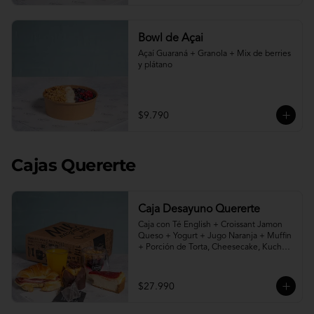
Bowl de Açai
Açaí Guaraná + Granola + Mix de berries 
y plátano
$9.790
Cajas Quererte
Caja Desayuno Quererte
Caja con Té English + Croissant Jamon 
Queso + Yogurt + Jugo Naranja + Muffin 
+ Porción de Torta, Cheesecake, Kuchen 
o Pie a elección.
$27.990