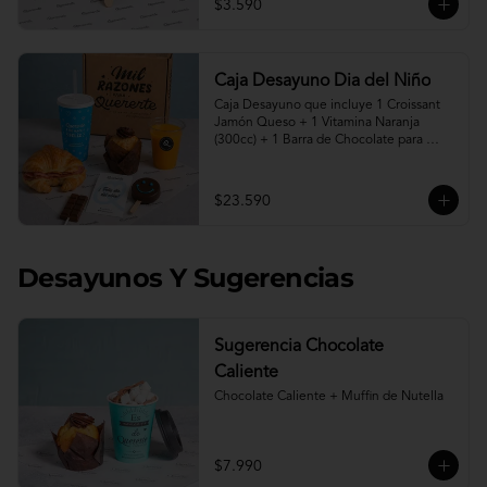
$3.590
Caja Desayuno Dia del Niño
Caja Desayuno que incluye 1 Croissant 
Jamón Queso + 1 Vitamina Naranja 
(300cc) + 1 Barra de Chocolate para 
derretir en leche caliente* + 1 Muffin de 
Nutella + 1 Paleta de Brownie cubierta 
en chocolate + 1 vaso reutilizable con la 
$23.590
frase " Quererte me hace Feliz".

"Programa tu pedido desde hoy para 
entrega desde el viernes 07 de Agosto"

Desayunos Y Sugerencias
* Leche caliente no incluida.
Sugerencia Chocolate
Caliente
Chocolate Caliente + Muffin de Nutella
$7.990