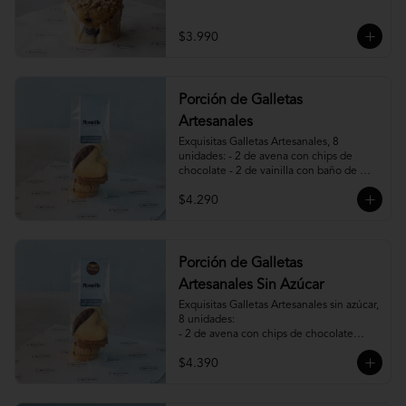
$3.990
Porción de Galletas
Artesanales
Exquisitas Galletas Artesanales, 8 
unidades: - 2 de avena con chips de 
chocolate - 2 de vainilla con baño de 
chocolate - 2 de vainilla con mermelada 
$4.290
de frambuesa - 2 de canela, miel y 
almendras.
Porción de Galletas
Artesanales Sin Azúcar
Exquisitas Galletas Artesanales sin azúcar, 
8 unidades:

- 2 de avena con chips de chocolate

- 2 de vainilla con baño de chocolate

$4.390
- 2 de vainilla con mermelada de 
frambuesa

- 2 de canela y almendras