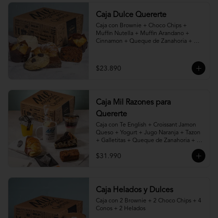
Caja Dulce Quererte
Caja con Brownie + Choco Chips + 
Muffin Nutella + Muffin Arandano + 
Cinnamon + Queque de Zanahoria + 
Croissant de Almendras.
$23.890
Caja Mil Razones para
Quererte
Caja con Te English + Croissant Jamon 
Queso + Yogurt + Jugo Naranja + Tazon 
+ Galletitas + Queque de Zanahoria + 
Porción de Torta, Cheesecake, Kuchen o 
$31.990
Pie a elección.
Caja Helados y Dulces
Caja con 2 Brownie + 2 Choco Chips + 4 
Conos + 2 Helados