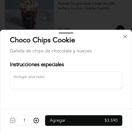
Bebida fría granizada a base de café, 
leche y mocha + Crema chantilly
$6.490
Choco Chips Cookie
Smoothie de Berries
Galleta de chips de chocolate y nueces
Batido de yogurt natural no endulzado + 
Mix de berries
Instrucciones especiales
$4.490
Limonadas, Jugos Y Bebidas
Agregar
$3.590
Vitamina Naranja 100%
Natural