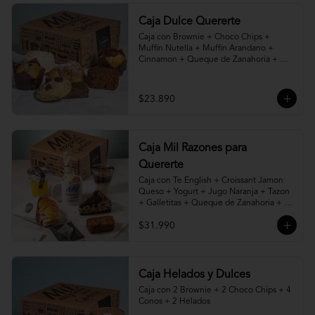
Caja Dulce Quererte
Caja con Brownie + Choco Chips + 
Muffin Nutella + Muffin Arandano + 
Cinnamon + Queque de Zanahoria + 
Croissant de Almendras.
$23.890
Caja Mil Razones para
Quererte
Caja con Te English + Croissant Jamon 
Queso + Yogurt + Jugo Naranja + Tazon 
+ Galletitas + Queque de Zanahoria + 
Porción de Torta, Cheesecake, Kuchen o 
$31.990
Pie a elección.
Caja Helados y Dulces
Caja con 2 Brownie + 2 Choco Chips + 4 
Conos + 2 Helados