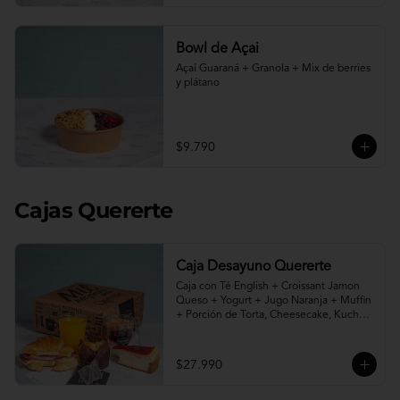
Bowl de Açai
Açaí Guaraná + Granola + Mix de berries 
y plátano
$9.790
Cajas Quererte
Caja Desayuno Quererte
Caja con Té English + Croissant Jamon 
Queso + Yogurt + Jugo Naranja + Muffin 
+ Porción de Torta, Cheesecake, Kuchen 
o Pie a elección.
$27.990