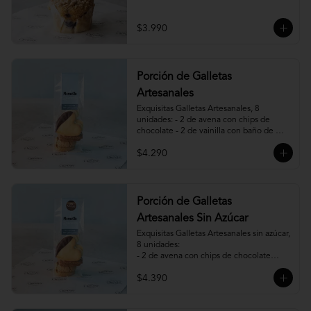
$3.990
Porción de Galletas
Artesanales
Exquisitas Galletas Artesanales, 8 
unidades: - 2 de avena con chips de 
chocolate - 2 de vainilla con baño de 
chocolate - 2 de vainilla con mermelada 
$4.290
de frambuesa - 2 de canela, miel y 
almendras.
Porción de Galletas
Artesanales Sin Azúcar
Exquisitas Galletas Artesanales sin azúcar, 
8 unidades:

- 2 de avena con chips de chocolate

- 2 de vainilla con baño de chocolate

$4.390
- 2 de vainilla con mermelada de 
frambuesa

- 2 de canela y almendras