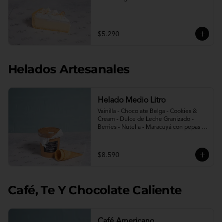
$5.290
Helados Artesanales
Helado Medio Litro
Vainilla - Chocolate Belga - Cookies & 
Cream - Dulce de Leche Granizado - 
Berries - Nutella - Maracuyá con pepas - 
Avellana - Berries sin azúcar - Limon 
menta sin azúcar.

Incluye 2 conos.
$8.590
Café, Te Y Chocolate Caliente
Café Americano