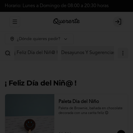
Horario: Lunes a Domingo de 08:00 a 20:30 horas
Abrir menu de navegación
Login
¿Dónde quieres pedir?
¡ Feliz Día del Niñ@ !
Desayunos Y Sugerencias
Cajas 
¡ Feliz Día del Niñ@ !
Paleta Dia del Niño
Paleta de Brownie, bañada en chocolate 
decorada con una carita feliz 😊