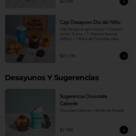
$3.590
Caja Desayuno Dia del Niño
Caja Desayuno que incluye 1 Croissant 
Jamón Queso + 1 Vitamina Naranja 
(300cc) + 1 Barra de Chocolate para 
derretir en leche caliente* + 1 Muffin de 
Nutella + 1 Paleta de Brownie cubierta 
en chocolate + 1 vaso reutilizable con la 
$23.590
frase " Quererte me hace Feliz".

"Programa tu pedido desde hoy para 
entrega desde el viernes 07 de Agosto"

Desayunos Y Sugerencias
* Leche caliente no incluida.
Sugerencia Chocolate
Caliente
Chocolate Caliente + Muffin de Nutella
$7.990