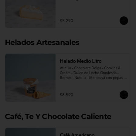
$5.290
Helados Artesanales
Helado Medio Litro
Vainilla - Chocolate Belga - Cookies & 
Cream - Dulce de Leche Granizado - 
Berries - Nutella - Maracuyá con pepas - 
Avellana - Berries sin azúcar - Limon 
menta sin azúcar.

Incluye 2 conos.
$8.590
Café, Te Y Chocolate Caliente
Café Americano