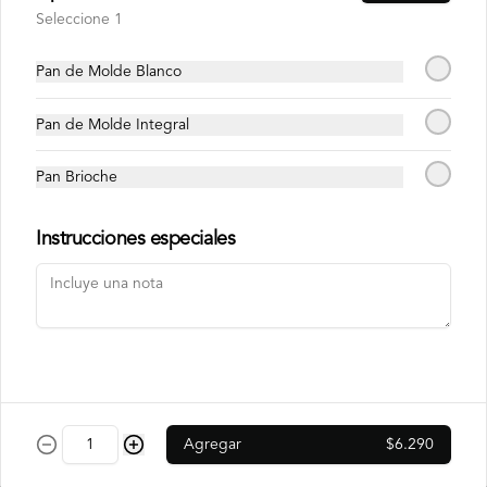
Bebida fría granizada a base de café, 
Seleccione 1
leche y mocha + Crema chantilly
Pan de Molde Blanco
$6.490
Pan de Molde Integral
Pan Brioche
Smoothie de Berries
Batido de yogurt natural no endulzado + 
Mix de berries
Instrucciones especiales
$4.490
Limonadas, Jugos Y Bebidas
Agregar
$6.290
Vitamina Naranja 100%
Natural