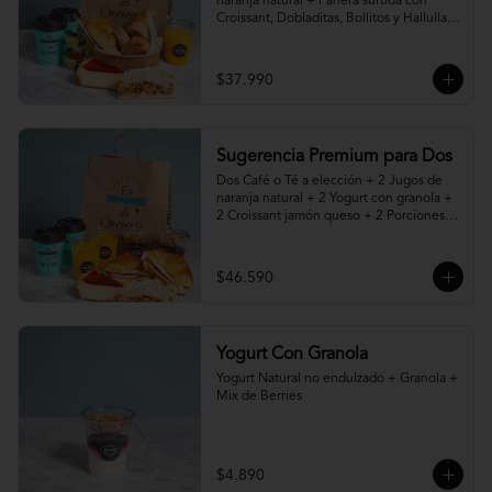
naranja natural + Panera surtida con 
Croissant, Dobladitas, Bollitos y Hallullas 
Integral, acompañado de mantequilla, 
mermelada y palta + 2 Porciones de 
Torta, Pie o Cheesecake a elección
$37.990
Sugerencia Premium para Dos
Dos Café o Té a elección + 2 Jugos de 
naranja natural + 2 Yogurt con granola + 
2 Croissant jamón queso + 2 Porciones 
de Torta, Pie o Cheesecake a elección
$46.590
Yogurt Con Granola
Yogurt Natural no endulzado + Granola + 
Mix de Berries
$4.890