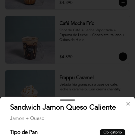
$4.890
Café Mocha Frío
Shot de Café + Leche Vaporizada + 
Espuma de Leche + Chocolate Italiano + 
Cubos de Hielo
$4.890
Frappu Caramel
Bebida fría granizada a base de café, 
leche y caramelo. Con crema chantilly.
Sandwich Jamon Queso Caliente
$6.490
Jamon + Queso
Tipo de Pan
Frappu Mocha
Obligatorio