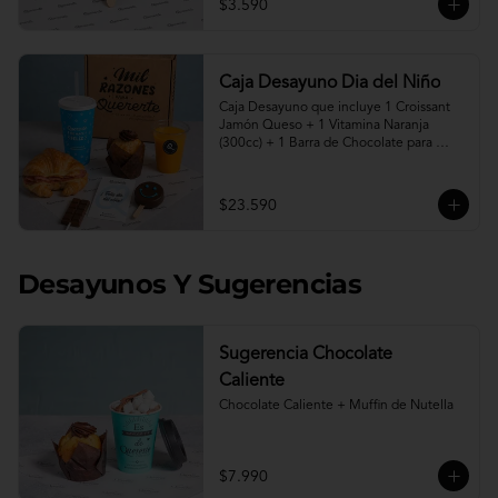
$3.590
Caja Desayuno Dia del Niño
Caja Desayuno que incluye 1 Croissant 
Jamón Queso + 1 Vitamina Naranja 
(300cc) + 1 Barra de Chocolate para 
derretir en leche caliente* + 1 Muffin de 
Nutella + 1 Paleta de Brownie cubierta 
en chocolate + 1 vaso reutilizable con la 
$23.590
frase " Quererte me hace Feliz".

"Programa tu pedido desde hoy para 
entrega desde el viernes 07 de Agosto"

Desayunos Y Sugerencias
* Leche caliente no incluida.
Sugerencia Chocolate
Caliente
Chocolate Caliente + Muffin de Nutella
$7.990