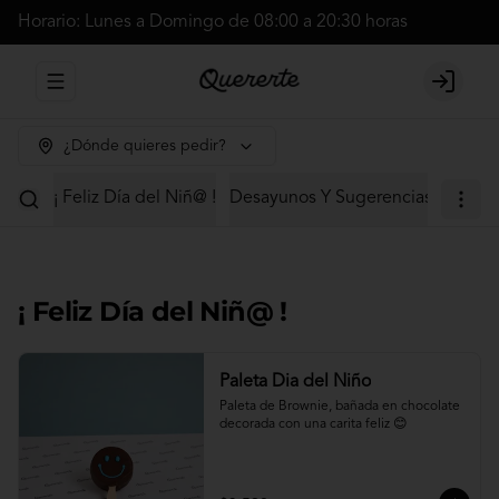
Horario: Lunes a Domingo de 08:00 a 20:30 horas
Abrir menu de navegación
Login
¿Dónde quieres pedir?
¡ Feliz Día del Niñ@ !
Desayunos Y Sugerencias
Cajas 
¡ Feliz Día del Niñ@ !
Paleta Dia del Niño
Paleta de Brownie, bañada en chocolate 
decorada con una carita feliz 😊