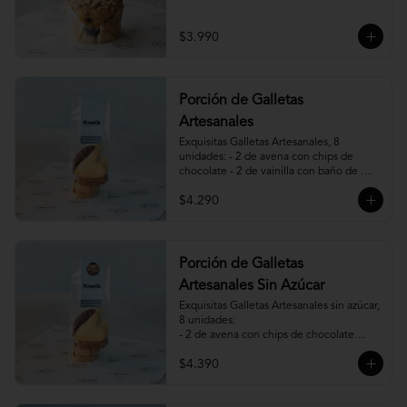
$3.990
Porción de Galletas
Artesanales
Exquisitas Galletas Artesanales, 8 
unidades: - 2 de avena con chips de 
chocolate - 2 de vainilla con baño de 
chocolate - 2 de vainilla con mermelada 
$4.290
de frambuesa - 2 de canela, miel y 
almendras.
Porción de Galletas
Artesanales Sin Azúcar
Exquisitas Galletas Artesanales sin azúcar, 
8 unidades:

- 2 de avena con chips de chocolate

- 2 de vainilla con baño de chocolate

$4.390
- 2 de vainilla con mermelada de 
frambuesa

- 2 de canela y almendras