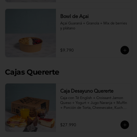
Bowl de Açai
Açaí Guaraná + Granola + Mix de berries 
y plátano
$9.790
Cajas Quererte
Caja Desayuno Quererte
Caja con Té English + Croissant Jamon 
Queso + Yogurt + Jugo Naranja + Muffin 
+ Porción de Torta, Cheesecake, Kuchen 
o Pie a elección.
$27.990