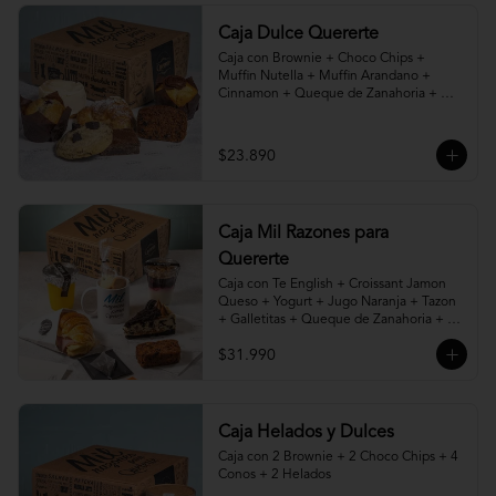
Caja Dulce Quererte
Caja con Brownie + Choco Chips + 
Muffin Nutella + Muffin Arandano + 
Cinnamon + Queque de Zanahoria + 
Croissant de Almendras.
$23.890
Caja Mil Razones para
Quererte
Caja con Te English + Croissant Jamon 
Queso + Yogurt + Jugo Naranja + Tazon 
+ Galletitas + Queque de Zanahoria + 
Porción de Torta, Cheesecake, Kuchen o 
$31.990
Pie a elección.
Caja Helados y Dulces
Caja con 2 Brownie + 2 Choco Chips + 4 
Conos + 2 Helados