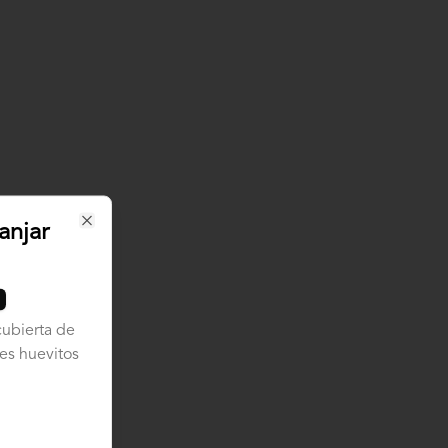
anjar
Close
cubierta de
es huevitos