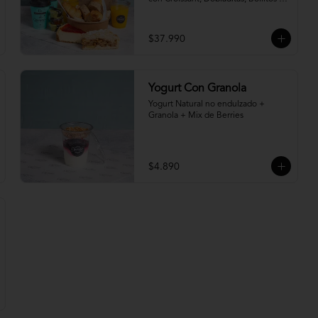
Hallullas Integral, acompañado de 
mantequilla, mermelada y palta + 2 
Porciones de Torta, Pie o 
$37.990
Cheesecake a elección
Yogurt Con Granola
Yogurt Natural no endulzado + 
Granola + Mix de Berries
$4.890