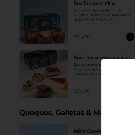
Box Trio de Muffins
Box que incluye un Muffin de 
Nutella + un Muffin de Arándanos + 
un Muffin de Red Velvet
$11.490
Box Cheesecakes y dulces
Box dulce que incluye dos Choco 
Chips Cookie + dos Brownie + dos 
porciones de Cheesecake a 
elección.
$25.290
Queques, Galletas & Más
M&M Cookie