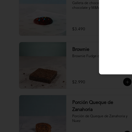
Galleta de chocolate con chips de 
chocolate y M&M
$3.490
Brownie
Brownie Fudge de Chocolate
$2.990
Porción Queque de
Zanahoria
Porción de Queque de Zanahoria y 
Nuez