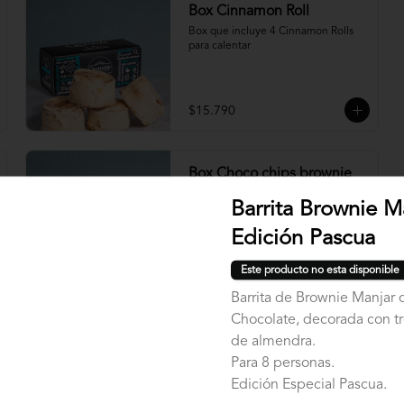
Box Cinnamon Roll
Box que incluye 4 Cinnamon Rolls 
para calentar
$15.790
Box Choco chips brownie
Box que incluye 4 Choco Chips 
Barrita Brownie M
Cookie + 4 Brownies de Chocolate
Edición Pascua
Este producto no esta disponible
$24.990
Barrita de Brownie Manjar 
Chocolate, decorada con tr
de almendra.
Para 8 personas.
Edición Especial Pascua.
Choco Chips Cookie