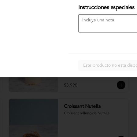
Galleta de chips de chocolate y 
Instrucciones especiales
nueces
$3.590
Cinnamon Roll
Rollo de Canela con Frosting de 
Queso Crema
Este producto no esta disp
$3.990
Croissant Nutella
Croissant relleno de Nutella