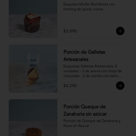
Exquisito Muffin Red Velvet con 
frosting de queso crema.
$3.890
Porción de Galletas
Artesanales
Exquisitas Galletas Artesanales, 8 
unidades: - 2 de avena con chips de 
chocolate - 2 de vainilla con baño de 
chocolate - 2 de vainilla con 
$4.290
mermelada de frambuesa - 2 de 
canela, miel y almendras.
Porción Queque de
Zanahoria sin azúcar
Porción de Queque de Zanahoria y 
Nuez sin Azúcar