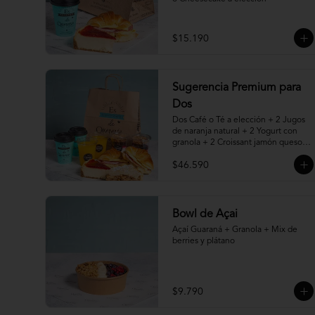
$15.190
Sugerencia Premium para
Dos
Dos Café o Té a elección + 2 Jugos 
de naranja natural + 2 Yogurt con 
granola + 2 Croissant jamón queso + 
2 Porciones de Torta, Pie o 
$46.590
Cheesecake a elección
Bowl de Açai
Açaí Guaraná + Granola + Mix de 
berries y plátano
$9.790