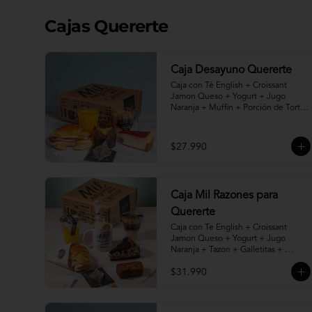
Cajas Quererte
Caja Desayuno Quererte
Caja con Té English + Croissant 
Jamon Queso + Yogurt + Jugo 
Naranja + Muffin + Porción de Torta, 
Cheesecake, Kuchen o Pie a 
elección.
$27.990
Caja Mil Razones para
Quererte
Caja con Te English + Croissant 
Jamon Queso + Yogurt + Jugo 
Naranja + Tazon + Galletitas + 
Queque de Zanahoria + Porción de 
$31.990
Torta, Cheesecake, Kuchen o Pie a 
elección.