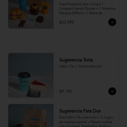
Caja Desayuno que incluye 1 
Croissant Jamón Queso + 1 Vitamina 
Naranja (300cc) + 1 Barra de 
Chocolate para derretir en leche 
$23.590
caliente* + 1 Muffin de Nutella + 1 
Paleta de Brownie cubierta en 
chocolate + 1 vaso reutilizable con la 
frase " Quererte me hace Feliz".

"Programa tu pedido desde hoy para 
entrega desde el viernes 07 de 
Agosto"

Sugerencia Torta
* Leche caliente no incluida.
Café o Té + Torta a elección
$9.190
Sugerencia Para Dos
Dos Café o Té a elección + 2 Jugos 
de naranja natural + Panera surtida 
con Croissant, Dobladitas, Bollitos y 