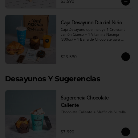
$3.590
Caja Desayuno Dia del Niño
Caja Desayuno que incluye 1 Croissant 
Jamón Queso + 1 Vitamina Naranja 
(300cc) + 1 Barra de Chocolate para 
derretir en leche caliente* + 1 Muffin de 
Nutella + 1 Paleta de Brownie cubierta 
en chocolate + 1 vaso reutilizable con la 
$23.590
frase " Quererte me hace Feliz".

"Programa tu pedido desde hoy para 
entrega desde el viernes 07 de Agosto"

Desayunos Y Sugerencias
* Leche caliente no incluida.
Sugerencia Chocolate
Caliente
Chocolate Caliente + Muffin de Nutella
$7.990