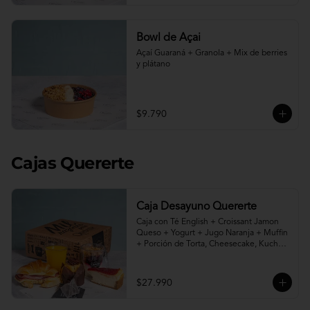
Bowl de Açai
Açaí Guaraná + Granola + Mix de berries 
y plátano
$9.790
Cajas Quererte
Caja Desayuno Quererte
Caja con Té English + Croissant Jamon 
Queso + Yogurt + Jugo Naranja + Muffin 
+ Porción de Torta, Cheesecake, Kuchen 
o Pie a elección.
$27.990