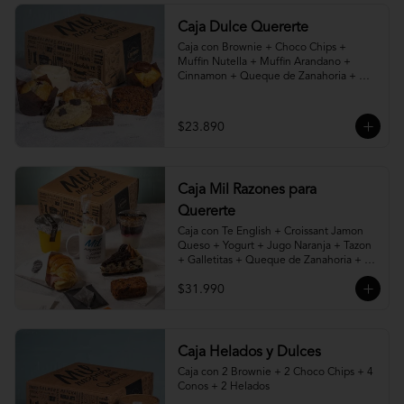
Caja Dulce Quererte
Caja con Brownie + Choco Chips + 
Muffin Nutella + Muffin Arandano + 
Cinnamon + Queque de Zanahoria + 
Croissant de Almendras.
$23.890
Caja Mil Razones para
Quererte
Caja con Te English + Croissant Jamon 
Queso + Yogurt + Jugo Naranja + Tazon 
+ Galletitas + Queque de Zanahoria + 
Porción de Torta, Cheesecake, Kuchen o 
$31.990
Pie a elección.
Caja Helados y Dulces
Caja con 2 Brownie + 2 Choco Chips + 4 
Conos + 2 Helados