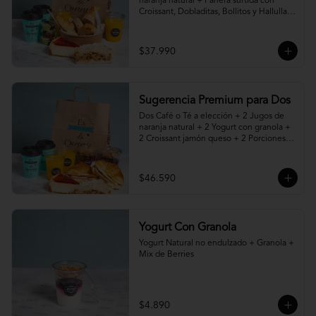
naranja natural + Panera surtida con 
Croissant, Dobladitas, Bollitos y Hallullas 
Integral, acompañado de mantequilla, 
mermelada y palta + 2 Porciones de 
Torta, Pie o Cheesecake a elección
$37.990
Sugerencia Premium para Dos
Dos Café o Té a elección + 2 Jugos de 
naranja natural + 2 Yogurt con granola + 
2 Croissant jamón queso + 2 Porciones 
de Torta, Pie o Cheesecake a elección
$46.590
Yogurt Con Granola
Yogurt Natural no endulzado + Granola + 
Mix de Berries
$4.890