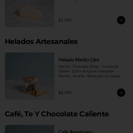
$5.290
Helados Artesanales
Helado Medio Litro
Vainilla - Chocolate Belga - Cookies & 
Cream - Dulce de Leche Granizado - 
Berries - Nutella - Maracuyá con pepas - 
Avellana - Berries sin azúcar - Limon 
menta sin azúcar.

Incluye 2 conos.
$8.590
Café, Te Y Chocolate Caliente
Café Americano