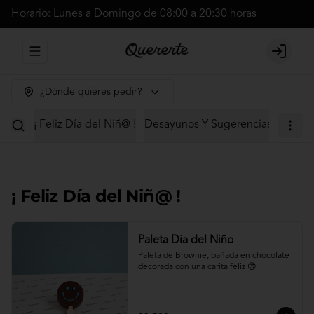
Horario: Lunes a Domingo de 08:00 a 20:30 horas
Abrir menu de navegación
Login
¿Dónde quieres pedir?
¡ Feliz Día del Niñ@ !
Desayunos Y Sugerencias
Cajas 
¡ Feliz Día del Niñ@ !
Paleta Dia del Niño
Paleta de Brownie, bañada en chocolate 
decorada con una carita feliz 😊