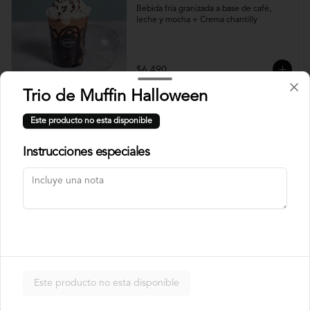
Bebida fría granizada a base de café, 
leche y mocha + Crema chantilly
$6.490
Trio de Muffin Halloween
Smoothie de Berries
Este producto no esta disponible
Batido de yogurt natural no endulzado + 
Mix de berries
Instrucciones especiales
$4.490
Limonadas, Jugos Y Bebidas
Este producto no esta disponible
Vitamina Naranja 100%
Natural