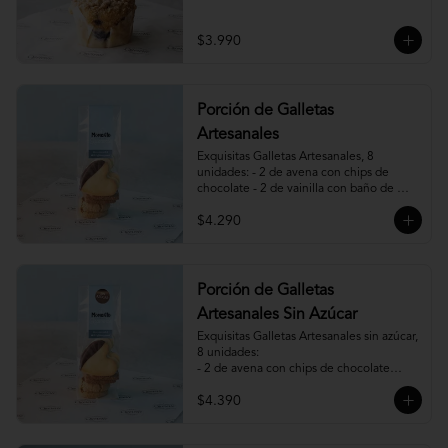
$3.990
Porción de Galletas
Artesanales
Exquisitas Galletas Artesanales, 8 
unidades: - 2 de avena con chips de 
chocolate - 2 de vainilla con baño de 
chocolate - 2 de vainilla con mermelada 
$4.290
de frambuesa - 2 de canela, miel y 
almendras.
Porción de Galletas
Artesanales Sin Azúcar
Exquisitas Galletas Artesanales sin azúcar, 
8 unidades:

- 2 de avena con chips de chocolate

- 2 de vainilla con baño de chocolate

$4.390
- 2 de vainilla con mermelada de 
frambuesa

- 2 de canela y almendras