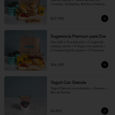
naranja natural + Panera surtida con 
Croissant, Dobladitas, Bollitos y Hallullas 
Integral, acompañado de mantequilla, 
mermelada y palta + 2 Porciones de 
Torta, Pie o Cheesecake a elección
$37.990
Sugerencia Premium para Dos
Dos Café o Té a elección + 2 Jugos de 
naranja natural + 2 Yogurt con granola + 
2 Croissant jamón queso + 2 Porciones 
de Torta, Pie o Cheesecake a elección
$46.590
Yogurt Con Granola
Yogurt Natural no endulzado + Granola + 
Mix de Berries
$4.890