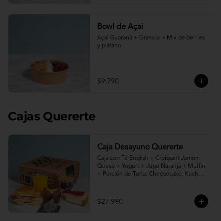
Bowl de Açai
Açaí Guaraná + Granola + Mix de berries 
y plátano
$9.790
Cajas Quererte
Caja Desayuno Quererte
Caja con Té English + Croissant Jamon 
Queso + Yogurt + Jugo Naranja + Muffin 
+ Porción de Torta, Cheesecake, Kuchen 
o Pie a elección.
$27.990