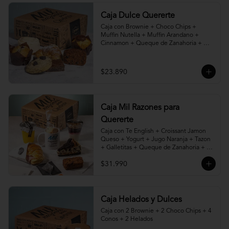
Caja Dulce Quererte
Caja con Brownie + Choco Chips + 
Muffin Nutella + Muffin Arandano + 
Cinnamon + Queque de Zanahoria + 
Croissant de Almendras.
$23.890
Caja Mil Razones para
Quererte
Caja con Te English + Croissant Jamon 
Queso + Yogurt + Jugo Naranja + Tazon 
+ Galletitas + Queque de Zanahoria + 
Porción de Torta, Cheesecake, Kuchen o 
$31.990
Pie a elección.
Caja Helados y Dulces
Caja con 2 Brownie + 2 Choco Chips + 4 
Conos + 2 Helados