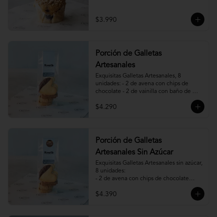
$3.990
Porción de Galletas
Artesanales
Exquisitas Galletas Artesanales, 8 
unidades: - 2 de avena con chips de 
chocolate - 2 de vainilla con baño de 
chocolate - 2 de vainilla con mermelada 
$4.290
de frambuesa - 2 de canela, miel y 
almendras.
Porción de Galletas
Artesanales Sin Azúcar
Exquisitas Galletas Artesanales sin azúcar, 
8 unidades:

- 2 de avena con chips de chocolate

- 2 de vainilla con baño de chocolate

$4.390
- 2 de vainilla con mermelada de 
frambuesa

- 2 de canela y almendras