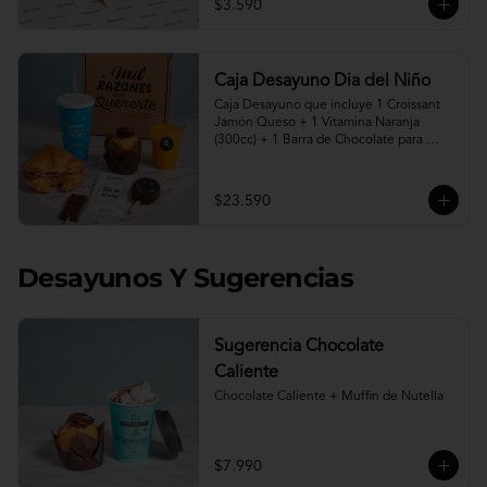
$3.590
Caja Desayuno Dia del Niño
Caja Desayuno que incluye 1 Croissant 
Jamón Queso + 1 Vitamina Naranja 
(300cc) + 1 Barra de Chocolate para 
derretir en leche caliente* + 1 Muffin de 
Nutella + 1 Paleta de Brownie cubierta 
en chocolate + 1 vaso reutilizable con la 
$23.590
frase " Quererte me hace Feliz".

"Programa tu pedido desde hoy para 
entrega desde el viernes 07 de Agosto"

Desayunos Y Sugerencias
* Leche caliente no incluida.
Sugerencia Chocolate
Caliente
Chocolate Caliente + Muffin de Nutella
$7.990