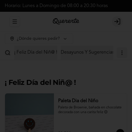
Horario: Lunes a Domingo de 08:00 a 20:30 horas
Abrir menu de navegación
Login
¿Dónde quieres pedir?
¡ Feliz Día del Niñ@ !
Desayunos Y Sugerencias
Cajas 
¡ Feliz Día del Niñ@ !
Paleta Dia del Niño
Paleta de Brownie, bañada en chocolate 
decorada con una carita feliz 😊