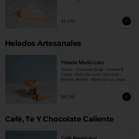
$5.290
Helados Artesanales
Helado Medio Litro
Vainilla - Chocolate Belga - Cookies & 
Cream - Dulce de Leche Granizado - 
Berries - Nutella - Maracuyá con pepas - 
Avellana - Berries sin azúcar - Limon 
menta sin azúcar.

Incluye 2 conos.
$8.590
Café, Te Y Chocolate Caliente
Café Americano